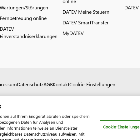
online
Wartungen/Störungen
DATEV-
DATEV Meine Steuern
Fernbetreuung online
DATEV SmartTransfer
DATEV
MyDATEV
Einverständniserklärungen
pressum
Datenschutz
AGB
Kontakt
Cookie-Einstellungen
s
ionen auf Ihrem Endgerät abrufen oder speichern
nenbezogenen Daten für Analysen und
Cookie-Einstellunge
 Informationen teilweise an Dienstleister
ergleichbares Datenschutzniveau aufweisen. Mit
tungen und der Weitergabe Ihrer Daten zu. Sie