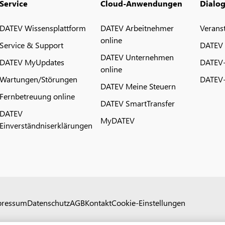
Service
Cloud-Anwendungen
Dialo
DATEV Wissensplattform
DATEV Arbeitnehmer
Verans
online
Service & Support
DATEV
DATEV Unternehmen
DATEV MyUpdates
DATEV
online
Wartungen/Störungen
DATEV-
DATEV Meine Steuern
Fernbetreuung online
DATEV SmartTransfer
DATEV
MyDATEV
Einverständniserklärungen
pressum
Datenschutz
AGB
Kontakt
Cookie-Einstellungen