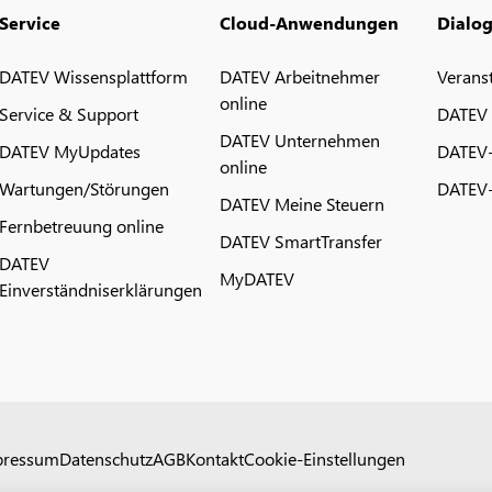
Service
Cloud-Anwendungen
Dialo
DATEV Wissensplattform
DATEV Arbeitnehmer
Verans
online
Service & Support
DATEV
DATEV Unternehmen
DATEV MyUpdates
DATEV
online
Wartungen/Störungen
DATEV-
DATEV Meine Steuern
Fernbetreuung online
DATEV SmartTransfer
DATEV
MyDATEV
Einverständniserklärungen
pressum
Datenschutz
AGB
Kontakt
Cookie-Einstellungen