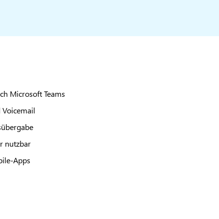
uch Microsoft Teams
d Voicemail
sübergabe
ur nutzbar
bile-Apps