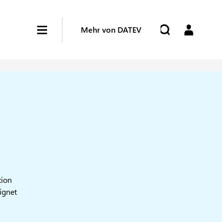
Mehr von DATEV
tion
ignet