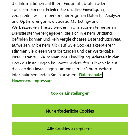
DATEV SmartTransfer
die Informationen auf Ihrem Endgerät abrufen oder
speichern können. Erteilen Sie uns Ihre Einwilligung,
MyDATEV
verarbeiten wir Ihre personenbezogenen Daten für Analysen
und Optimierungen wie auch zu Marketing- und
Werbezwecken. Hierzu werden Informationen teilweise an
Dialog & Medien
Dienstleister weitergegeben, die sich in einem Drittland
befinden können und kein vergleichbares Datenschutzniveau
Veranstaltungen
aufweisen. Mit einem Klick auf „Alle Cookies akzeptieren"
stimmen Sie diesen Verarbeitungen und der Weitergabe
DATEV magazin
Ihrer Daten zu. Sie können Ihre Einwilligung jederzeit in den
Cookie-Einstellungen im Footer widerrufen. Klicken Sie auf
DATEV-Community
die Cookie-Einstellungen, um mehr zu erfahren, weitere
DATEV-Newsletter
Informationen finden Sie in unseren
Datenschutz-
Hinweisen.
Impressum
Cookie-Einstellungen
Kontaktieren Sie uns
Nur erforderliche Cookies
Alle Cookies akzeptieren