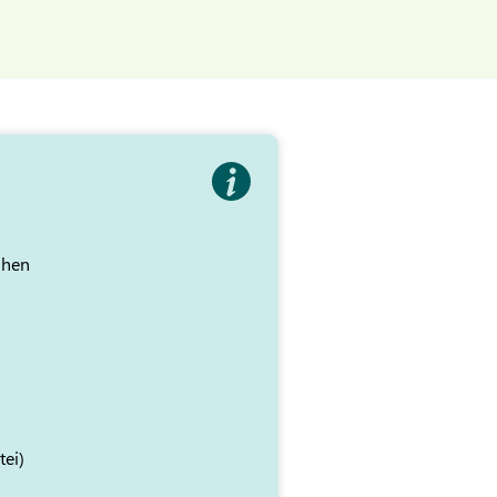
ihen
tei)