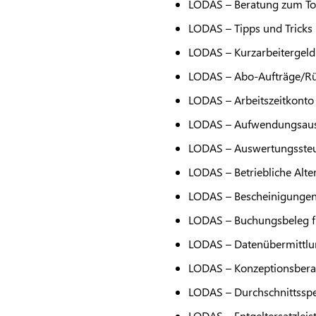
LODAS
– Beratung zum Too
LODAS
– Tipps und Tricks
LODAS
– Kurzarbeitergeld
LODAS
– Abo-Aufträge/R
LODAS
– Arbeitszeitkonto
LODAS
– Aufwendungsaus
LODAS
– Auswertungsste
LODAS
– Betriebliche Alt
LODAS
– Bescheinigunge
LODAS
– Buchungsbeleg f
LODAS
– Datenübermittlun
LODAS
– Konzeptionsbera
LODAS
– Durchschnittssp
LODAS
– Entgeltersatzleis