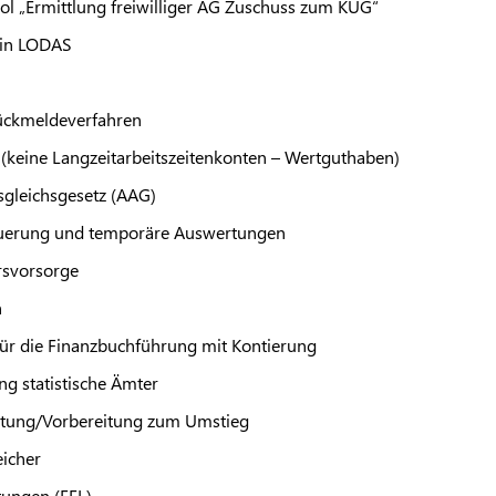
l „Ermittlung freiwilliger AG Zuschuss zum KUG“
 in
LODAS
ückmeldeverfahren
 (keine Langzeitarbeitszeitenkonten – Wertguthaben)
gleichsgesetz (AAG)
uerung und temporäre Auswertungen
ersvorsorge
n
ür die Finanzbuchführung mit Kontierung
g statistische Ämter
tung/Vorbereitung zum Umstieg
eicher
tungen (EEL)