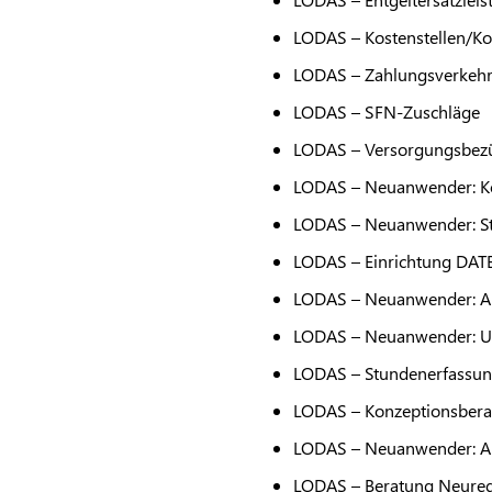
LODAS
– Kostenstellen/Ko
LODAS
– Zahlungsverkeh
LODAS
– SFN-Zuschläge
LODAS
– Versorgungsbez
LODAS
– Neuanwender: K
LODAS
– Neuanwender: St
LODAS
– Einrichtung
DAT
LODAS
– Neuanwender: A
LODAS
– Neuanwender: Un
LODAS
– Stundenerfassun
LODAS
– Konzeptionsbera
LODAS
– Neuanwender: Au
LODAS
– Beratung Neureg