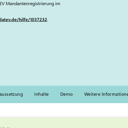
ATEV Mandantenregistrierung im
datev.de/hilfe/1037232
.
aussetzung
Inhalte
Demo
Weitere Information