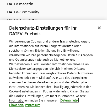
DATEV magazin
DATEV-Community
DATEV-Newsletter
Datenschutz-Einstellungen für Ihr
DATEV-Erlebnis
Kontaktieren Sie uns
Wir verwenden Cookies und andere Trackingtechnologien,
die Informationen auf Ihrem Endgerät abrufen oder
speichern können. Erteilen Sie uns Ihre Einwilligung,
verarbeiten wir Ihre personenbezogenen Daten für Analysen
und Optimierungen wie auch zu Marketing- und
Werbezwecken. Hierzu werden Informationen teilweise an
Dienstleister weitergegeben, die sich in einem Drittland
befinden können und kein vergleichbares Datenschutzniveau
aufweisen. Mit einem Klick auf „Alle Cookies akzeptieren"
Impressum
Datenschutz
AGB
Kontakt
stimmen Sie diesen Verarbeitungen und der Weitergabe
Cookie-Einstellungen
Ihrer Daten zu. Sie können Ihre Einwilligung jederzeit in den
© 2026 DATEV eG
Cookie-Einstellungen im Footer widerrufen. Klicken Sie auf
die Cookie-Einstellungen, um mehr zu erfahren, weitere
Informationen finden Sie in unseren
Datenschutz-
Hinweisen.
Impressum