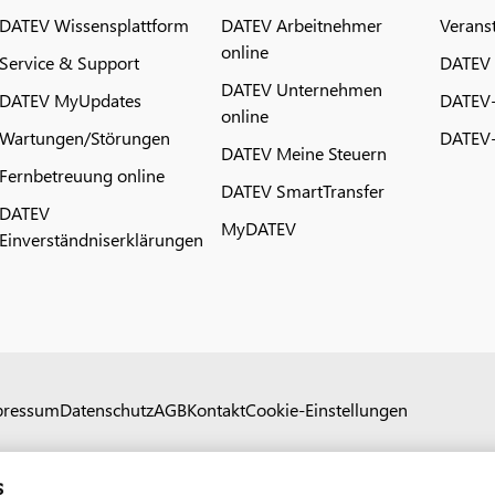
DATEV Wissensplattform
DATEV Arbeitnehmer
Verans
online
Service & Support
DATEV
DATEV Unternehmen
DATEV MyUpdates
DATEV
online
Wartungen/Störungen
DATEV-
DATEV Meine Steuern
Fernbetreuung online
DATEV SmartTransfer
DATEV
MyDATEV
Einverständniserklärungen
pressum
Datenschutz
AGB
Kontakt
Cookie-Einstellungen
s