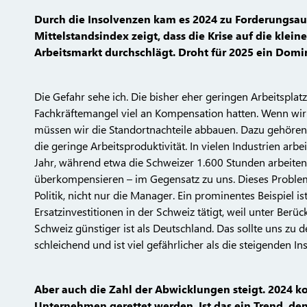
Durch die Insolvenzen kam es 2024 zu Forderungsaus
Mittelstandsindex zeigt, dass die Krise auf die kle
Arbeitsmarkt durchschlägt. Droht für 2025 ein Domi
Die Gefahr sehe ich. Die bisher eher geringen Arbeitsplatz
Fachkräftemangel viel an Kompensation hatten. Wenn wir v
müssen wir die Standortnachteile abbauen. Dazu gehören 
die geringe Arbeitsproduktivität. In vielen Industrien ar
Jahr, während etwa die Schweizer 1.600 Stunden arbeite
überkompensieren – im Gegensatz zu uns. Dieses Problem b
Politik, nicht nur die Manager. Ein prominentes Beispiel i
Ersatzinvestitionen in der Schweiz tätigt, weil unter Berü
Schweiz günstiger ist als Deutschland. Das sollte uns zu d
schleichend und ist viel gefährlicher als die steigenden In
Aber auch die Zahl der Abwicklungen steigt. 2024 ko
Unternehmen gerettet werden. Ist das ein Trend, de