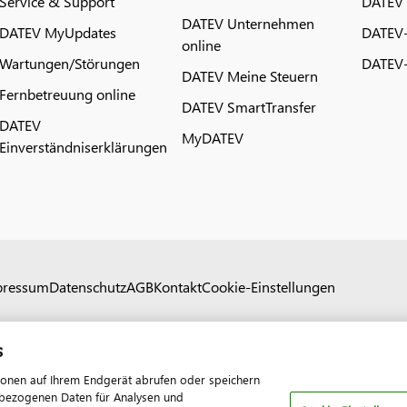
Service & Support
DATEV
DATEV Unternehmen
DATEV MyUpdates
DATEV
online
Wartungen/Störungen
DATEV-
DATEV Meine Steuern
Fernbetreuung online
DATEV SmartTransfer
DATEV
MyDATEV
Einverständniserklärungen
pressum
Datenschutz
AGB
Kontakt
Cookie-Einstellungen
s
ionen auf Ihrem Endgerät abrufen oder speichern
nenbezogenen Daten für Analysen und