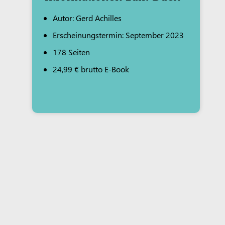
Autor: Gerd Achilles
Erscheinungstermin: September 2023
178 Seiten
24,99 € brutto E-Book