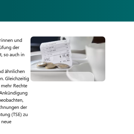
erinnen und
rüfung der
, so auch in
nd ähnlichen
n. Gleichzeitig
 mehr Rechte
e Ankündigung
beobachten,
ichnungen der
htung (TSE) zu
e neue