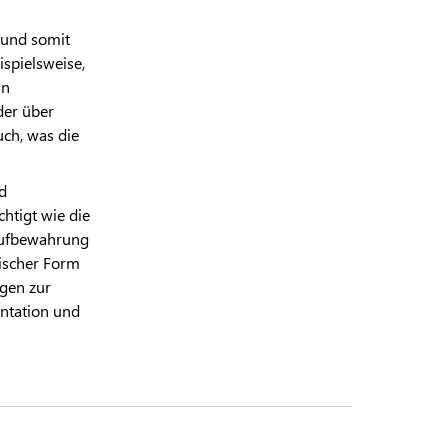
t und somit
spielsweise,
an
der über
uch, was die
d
htigt wie die
Aufbewahrung
ischer Form
ngen zur
ntation und