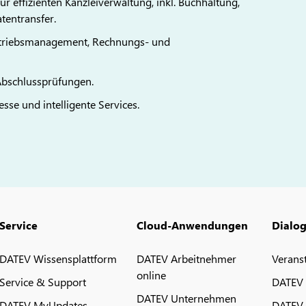
r effizienten Kanzleiverwaltung, inkl. Buchhaltung,
tentransfer.
rtriebsmanagement, Rechnungs- und
 Abschlussprüfungen.
esse und intelligente Services.
Service
Cloud-Anwendungen
Dialo
DATEV Wissensplattform
DATEV Arbeitnehmer
Verans
online
Service & Support
DATEV
DATEV Unternehmen
DATEV MyUpdates
DATEV