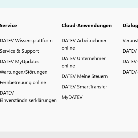
Service
Cloud-Anwendungen
Dialo
DATEV Wissensplattform
DATEV Arbeitnehmer
Verans
online
Service & Support
DATEV
DATEV Unternehmen
DATEV MyUpdates
DATEV
online
Wartungen/Störungen
DATEV-
DATEV Meine Steuern
Fernbetreuung online
DATEV SmartTransfer
DATEV
MyDATEV
Einverständniserklärungen