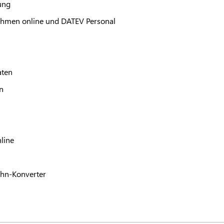
ung
hmen online und
DATEV
Personal
aten
n
line
hn-Konverter