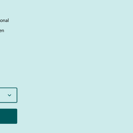
onal
en