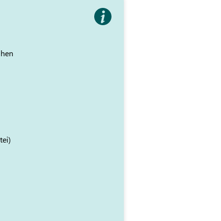
ihen
tei)