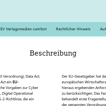
TEV Verlagsmedien comfort
Rechtlicher Hinweis
Aut
Beschreibung
KI Verordnung), Data Act,
Der EU-Gesetzgeber hat da
 Act ein
EU-
europäischen Wirtschaftsra
iche Vorgaben zur Cyber
hieraus ergebenden Anfor
 Digital Operational
zu berücksichtigen. Das Fa
-2-Richtlinie, die ein
behandelt erste Fragestel
der genannten Verordnung