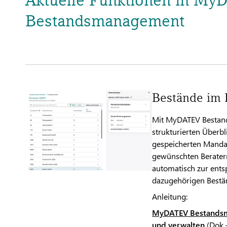
Bestandsmanagement
Bestände im
Mit MyDATEV Bestand
strukturierten Überb
gespeicherten Manda
gewünschten Berater
automatisch zur ents
dazugehörigen Best
Anleitung:
MyDATEV Bestandsm
und verwalten
(Dok.