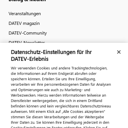
Veranstaltungen
DATEV magazin
DATEV-Community
DATEV-Newsletter
Datenschutz-Einstellungen für Ihr
DATEV-Erlebnis
Kontaktieren Sie uns
Wir verwenden Cookies und andere Trackingtechnologien,
die Informationen auf Ihrem Endgerät abrufen oder
speichern können. Erteilen Sie uns Ihre Einwilligung,
verarbeiten wir Ihre personenbezogenen Daten für Analysen
und Optimierungen wie auch zu Marketing- und
Werbezwecken. Hierzu werden Informationen teilweise an
Dienstleister weitergegeben, die sich in einem Drittland
befinden können und kein vergleichbares Datenschutzniveau
aufweisen. Mit einem Klick auf „Alle Cookies akzeptieren"
Impressum
Datenschutz
AGB
Kontakt
stimmen Sie diesen Verarbeitungen und der Weitergabe
Cookie-Einstellungen
Ihrer Daten zu. Sie können Ihre Einwilligung jederzeit in den
© 2026 DATEV eG
Cookie-Einstellungen im Footer widerrufen. Klicken Sie auf