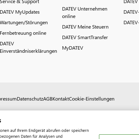
Service & Support
DATEV
DATEV Unternehmen
DATEV MyUpdates
DATEV
online
Wartungen/Störungen
DATEV-
DATEV Meine Steuern
Fernbetreuung online
DATEV SmartTransfer
DATEV
MyDATEV
Einverständniserklärungen
pressum
Datenschutz
AGB
Kontakt
Cookie-Einstellungen
s
ionen auf Ihrem Endgerät abrufen oder speichern
nenbezogenen Daten für Analysen und