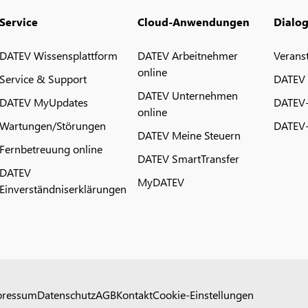
Service
Cloud-Anwendungen
Dialo
DATEV Wissensplattform
DATEV Arbeitnehmer
Verans
online
Service & Support
DATEV
DATEV Unternehmen
DATEV MyUpdates
DATEV
online
Wartungen/Störungen
DATEV-
DATEV Meine Steuern
Fernbetreuung online
DATEV SmartTransfer
DATEV
MyDATEV
Einverständniserklärungen
pressum
Datenschutz
AGB
Kontakt
Cookie-Einstellungen