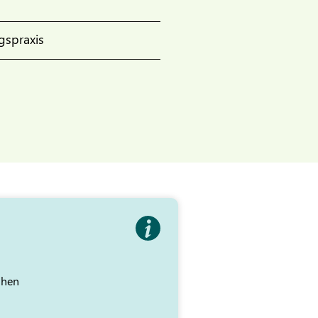
gspraxis
ihen