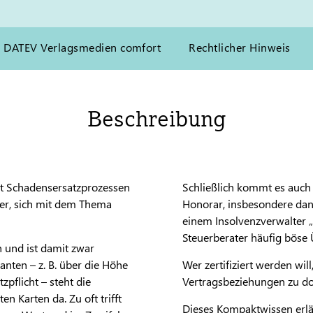
n DATEV Verlagsmedien comfort
Rechtlicher Hinweis
Beschreibung
it Schadensersatzprozessen
Schließlich kommt es auch
er, sich mit dem Thema
Honorar, insbesondere da
einem Insolvenzverwalter „
Steuerberater häufig böse
n und ist damit zwar
anten – z. B. über die Höhe
Wer zertifiziert werden wil
pflicht – steht die
Vertragsbeziehungen zu do
n Karten da. Zu oft trifft
Dieses Kompaktwissen erläut