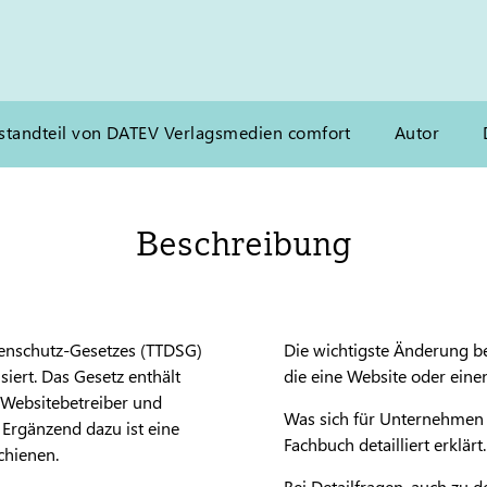
standteil von DATEV Verlagsmedien comfort
Autor
Beschreibung
tenschutz-Gesetzes (TTDSG)
Die wichtigste Änderung bez
iert. Das Gesetz enthält
die eine Website oder ein
 Websitebetreiber und
Was sich für Unternehmen ä
 Ergänzend dazu ist eine
Fachbuch detailliert erklärt.
chienen.
Bei Detailfragen, auch zu 