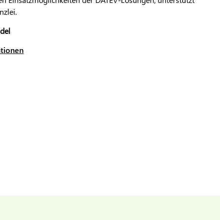
zlei.
del
ationen