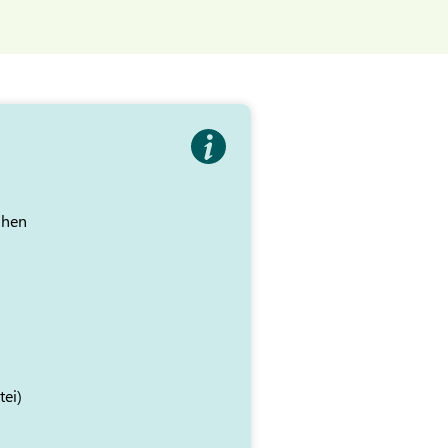
ihen
tei)