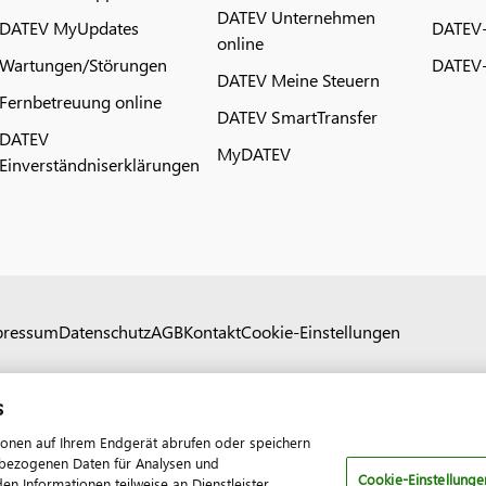
DATEV Unternehmen
DATEV MyUpdates
DATEV
online
Wartungen/Störungen
DATEV-
DATEV Meine Steuern
Fernbetreuung online
DATEV SmartTransfer
DATEV
MyDATEV
Einverständniserklärungen
pressum
Datenschutz
AGB
Kontakt
Cookie-Einstellungen
s
ionen auf Ihrem Endgerät abrufen oder speichern
nenbezogenen Daten für Analysen und
Cookie-Einstellunge
 Informationen teilweise an Dienstleister