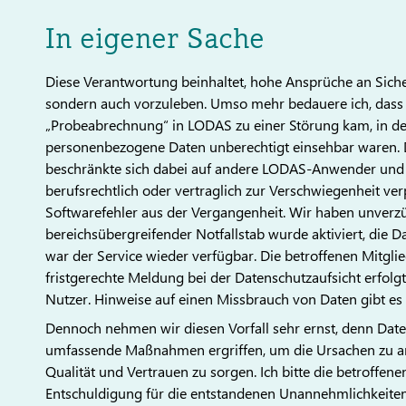
In eigener Sache
Diese Verantwortung beinhaltet, hohe Ansprüche an Sicher
sondern auch vorzuleben. Umso mehr bedauere ich, dass 
„Probeabrechnung“ in LODAS zu einer Störung kam, in der
personenbezogene Daten unberechtigt einsehbar waren. 
beschränkte sich dabei auf andere LODAS-Anwender und d
berufsrechtlich oder vertraglich zur Verschwiegenheit verpf
Softwarefehler aus der Vergangenheit. Wir haben unverzüg
bereichsübergreifender Notfallstab wurde aktiviert, die D
war der Service wieder verfügbar. Die betroffenen Mitgli
fristgerechte Meldung bei der Datenschutzaufsicht erfol
Nutzer. Hinweise auf einen Missbrauch von Daten gibt es 
Dennoch nehmen wir diesen Vorfall sehr ernst, denn Da
umfassende Maßnahmen ergriffen, um die Ursachen zu ana
Qualität und Vertrauen zu sorgen. Ich bitte die betroffe
Entschuldigung für die entstandenen Unannehmlichkeiten