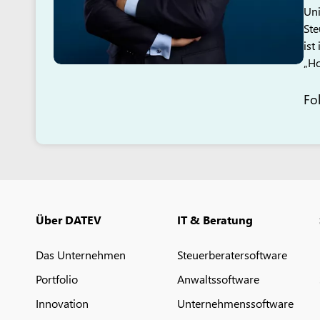
Uni
Ste
ist
„Ho
Fo
Über DATEV
IT & Beratung
Das Unternehmen
Steuerberatersoftware
Portfolio
Anwaltssoftware
Innovation
Unternehmenssoftware