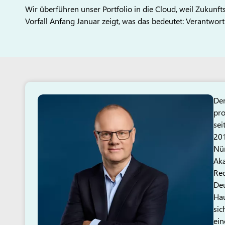
Wir überführen unser Portfolio in die Cloud, weil Zukunf
Vorfall Anfang Januar zeigt, was das bedeutet: Verantwo
Der
pro
sei
201
Nür
Aka
Re
Deu
Hau
sic
ein