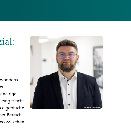
ial:
e wandern
er
 analoge
 eingereicht
 eigentliche
her Bereich
dwo zwischen