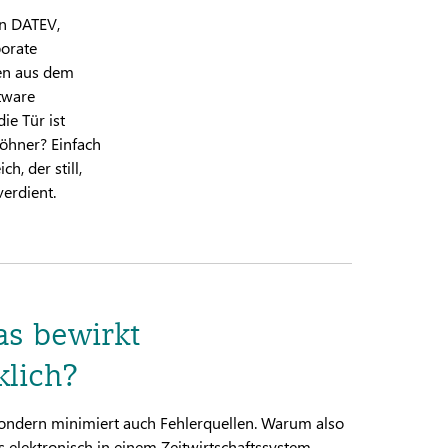
on DATEV,
porate
den aus dem
tware
ie Tür ist
Löhner? Einfach
h, der still,
erdient.
as bewirkt
klich?
– sondern minimiert auch Fehlerquellen. Warum also
s elektronisch in einem Zeitwirtschaftssystem