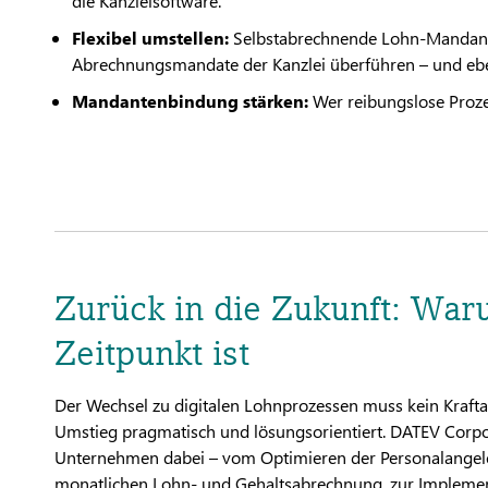
die Kanzleisoftware.
Flexibel umstellen:
Selbstabrechnende Lohn-Mandanten
Abrechnungsmandate der Kanzlei überführen – und ebe
Mandantenbindung stärken:
Wer reibungslose Prozes
Zurück in die Zukunft: Waru
Zeitpunkt ist
Der Wechsel zu digitalen Lohnprozessen muss kein Kraftak
Umstieg pragmatisch und lösungsorientiert. DATEV Corpor
Unternehmen dabei – vom Optimieren der Personalangeleg
monatlichen Lohn- und Gehaltsabrechnung, zur Implement