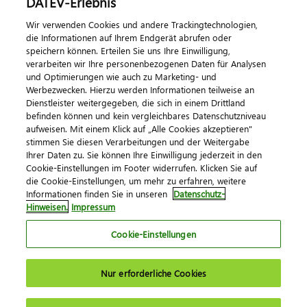
DATEV-Erlebnis
Kontaktieren Sie uns
Wir verwenden Cookies und andere Trackingtechnologien,
die Informationen auf Ihrem Endgerät abrufen oder
speichern können. Erteilen Sie uns Ihre Einwilligung,
verarbeiten wir Ihre personenbezogenen Daten für Analysen
und Optimierungen wie auch zu Marketing- und
Werbezwecken. Hierzu werden Informationen teilweise an
Dienstleister weitergegeben, die sich in einem Drittland
befinden können und kein vergleichbares Datenschutzniveau
aufweisen. Mit einem Klick auf „Alle Cookies akzeptieren"
Impressum
Datenschutz
AGB
Kontakt
stimmen Sie diesen Verarbeitungen und der Weitergabe
Cookie-Einstellungen
Ihrer Daten zu. Sie können Ihre Einwilligung jederzeit in den
© 2026 DATEV eG
Cookie-Einstellungen im Footer widerrufen. Klicken Sie auf
die Cookie-Einstellungen, um mehr zu erfahren, weitere
Informationen finden Sie in unseren
Datenschutz-
Hinweisen.
Impressum
Cookie-Einstellungen
Nur erforderliche Cookies