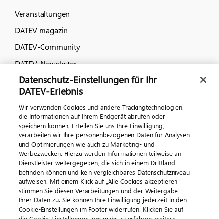
Veranstaltungen
DATEV magazin
DATEV-Community
DATEV-Newsletter
Datenschutz-Einstellungen für Ihr
DATEV-Erlebnis
Kontaktieren Sie uns
Wir verwenden Cookies und andere Trackingtechnologien,
die Informationen auf Ihrem Endgerät abrufen oder
speichern können. Erteilen Sie uns Ihre Einwilligung,
verarbeiten wir Ihre personenbezogenen Daten für Analysen
und Optimierungen wie auch zu Marketing- und
Werbezwecken. Hierzu werden Informationen teilweise an
Dienstleister weitergegeben, die sich in einem Drittland
befinden können und kein vergleichbares Datenschutzniveau
aufweisen. Mit einem Klick auf „Alle Cookies akzeptieren"
Impressum
Datenschutz
AGB
Kontakt
stimmen Sie diesen Verarbeitungen und der Weitergabe
Cookie-Einstellungen
Ihrer Daten zu. Sie können Ihre Einwilligung jederzeit in den
© 2026 DATEV eG
Cookie-Einstellungen im Footer widerrufen. Klicken Sie auf
die Cookie-Einstellungen, um mehr zu erfahren, weitere