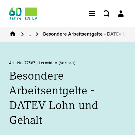
...
Besondere Arbeitsentgelte -
DATEV
Lohn 
Art.-Nr. 77587 | Lernvideo (Vortrag)
Besondere
Arbeitsentgelte -
DATEV
Lohn und
Gehalt