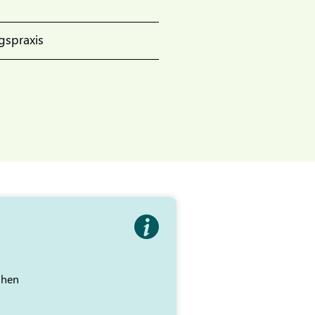
gspraxis
ihen