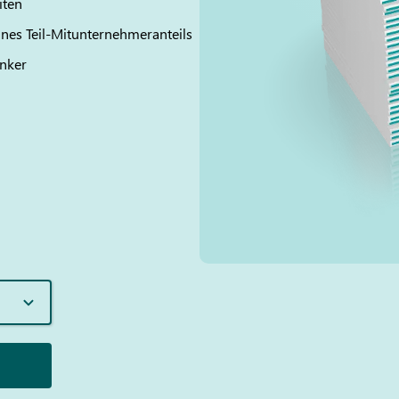
iten
ines Teil-Mitunternehmeranteils
anker