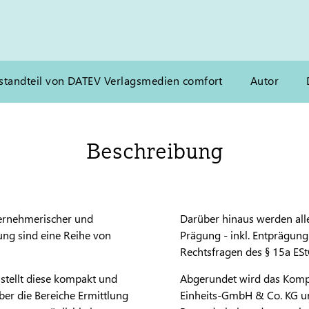
standteil von DATEV Verlagsmedien comfort
Autor
Beschreibung
ternehmerischer und
Darüber hinaus werden all
ung sind eine Reihe von
Prägung - inkl. Entprägung
Rechtsfragen des § 15a ES
stellt diese kompakt und
Abgerundet wird das Kompa
über die Bereiche Ermittlung
Einheits-GmbH & Co. KG und