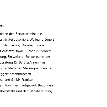
erater
t neben den Berufsexamina die
rtificate) absolviert. Wolfgang Eggert
d Bilanzierung. Darüber hinaus
asst Aufsätze sowie Bücher. Außerdem
tung. Ein weiterer Schwerpunkt der
Beratung für Berater/innen – in
 gutachterlichen Stellungnahmen. Er
 Eggert Kasanmascheff
Treuhand GmbH Franken
ng in Forchheim aufgebaut. Begonnen
behelfsstelle und der Betriebsprüfung