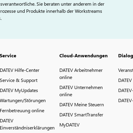
ssverantwortliche. Sie beraten unter anderem in der
Prozesse und Produkte innerhalb der Workstreams
.
Service
Cloud-Anwendungen
Dialo
DATEV Hilfe-Center
DATEV Arbeitnehmer
Verans
online
Service & Support
DATEV
DATEV Unternehmen
DATEV MyUpdates
DATEV
online
Wartungen/Störungen
DATEV-
DATEV Meine Steuern
Fernbetreuung online
DATEV SmartTransfer
DATEV
MyDATEV
Einverständniserklärungen