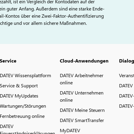
lt, ist ein Vergleich der Kontodaten auf der
in guter Anfang. Außerdem sind eine starke Ende-
l-Kontos über eine Zwei-Faktor-Authentifizierung
ichtige und vor allem sichere Maßnahmen.
Service
Cloud-Anwendungen
Dialo
DATEV Wissensplattform
DATEV Arbeitnehmer
Verans
online
Service & Support
DATEV
DATEV Unternehmen
DATEV MyUpdates
DATEV
online
Wartungen/Störungen
DATEV-
DATEV Meine Steuern
Fernbetreuung online
DATEV SmartTransfer
DATEV
MyDATEV
Einverständniserklärungen