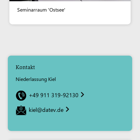
Seminarraum 'Ostsee'
Kontakt
Niederlassung Kiel
+49 911 319-92130
kiel@datev.de