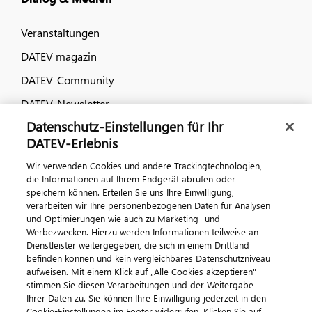
Veranstaltungen
DATEV magazin
DATEV-Community
DATEV-Newsletter
Datenschutz-Einstellungen für Ihr
DATEV-Erlebnis
Kontaktieren Sie uns
Wir verwenden Cookies und andere Trackingtechnologien,
die Informationen auf Ihrem Endgerät abrufen oder
speichern können. Erteilen Sie uns Ihre Einwilligung,
verarbeiten wir Ihre personenbezogenen Daten für Analysen
und Optimierungen wie auch zu Marketing- und
Werbezwecken. Hierzu werden Informationen teilweise an
Dienstleister weitergegeben, die sich in einem Drittland
befinden können und kein vergleichbares Datenschutzniveau
aufweisen. Mit einem Klick auf „Alle Cookies akzeptieren"
Impressum
Datenschutz
AGB
Kontakt
stimmen Sie diesen Verarbeitungen und der Weitergabe
Cookie-Einstellungen
Ihrer Daten zu. Sie können Ihre Einwilligung jederzeit in den
© 2026 DATEV eG
Cookie-Einstellungen im Footer widerrufen. Klicken Sie auf