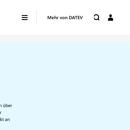
Mehr von DATEV
n über
r
kt an