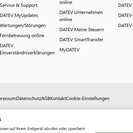
online
Service & Support
DATEV
DATEV Unternehmen
DATEV MyUpdates
DATEV
online
Wartungen/Störungen
DATEV-
DATEV Meine Steuern
Fernbetreuung online
DATEV SmartTransfer
DATEV
MyDATEV
Einverständniserklärungen
pressum
Datenschutz
AGB
Kontakt
Cookie-Einstellungen
s
ionen auf Ihrem Endgerät abrufen oder speichern