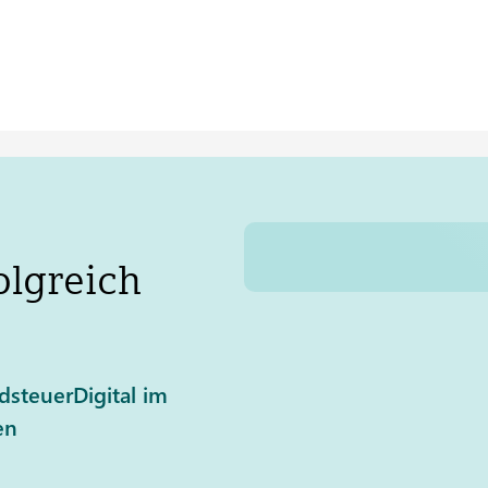
olgreich
steuerDigital im
en