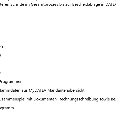
iteren Schritte im Gesamtprozess bis zur Bescheidablage in
DATE
en
n
n
Programmen
stammdaten aus My
DATEV
Mandantenübersicht
Zusammenspiel mit Dokumenten, Rechnungsschreibung sowie B
Programm