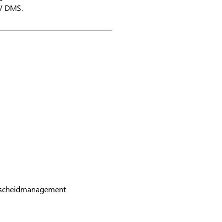
V
DMS.
escheidmanagement