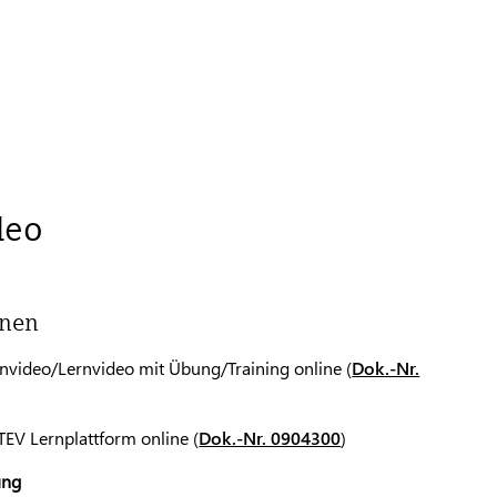
deo
onen
nvideo/Lernvideo mit Übung/Training online (
Dok.-Nr.
EV Lernplattform online (
Dok.-Nr. 0904300
)
ung