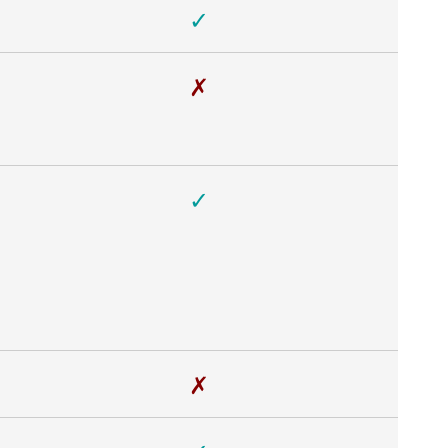
✓
✗
✓
✗