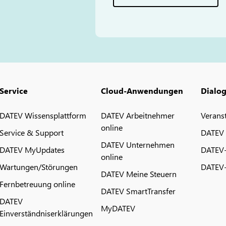
Service
Cloud-Anwendungen
Dialo
DATEV Wissensplattform
DATEV Arbeitnehmer
Verans
online
Service & Support
DATEV
DATEV Unternehmen
DATEV MyUpdates
DATEV
online
Wartungen/Störungen
DATEV-
DATEV Meine Steuern
Fernbetreuung online
DATEV SmartTransfer
DATEV
MyDATEV
Einverständniserklärungen