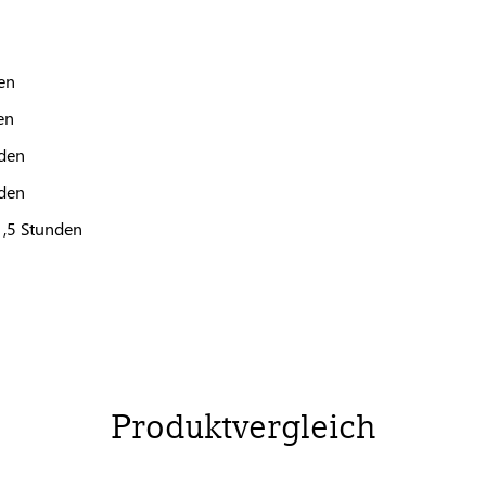
en
en
nden
nden
1,5 Stunden
Produktvergleich