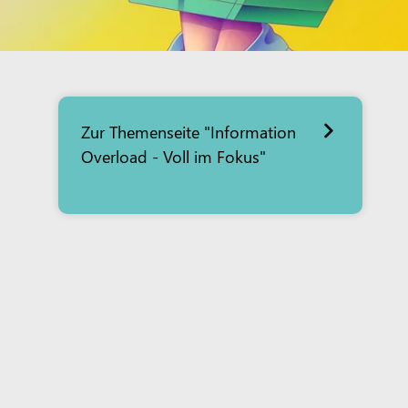
Zur Themenseite "Information
Overload - Voll im Fokus"