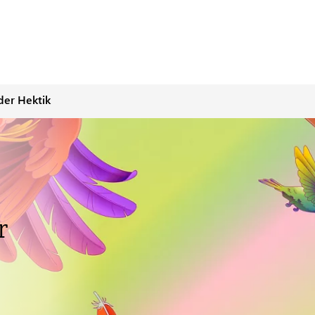
der Hektik
r