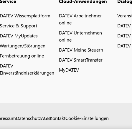
Service
Cloud-Anwendungen
Dialo
DATEV Wissensplattform
DATEV Arbeitnehmer
Verans
online
Service & Support
DATEV
DATEV Unternehmen
DATEV MyUpdates
DATEV
online
Wartungen/Störungen
DATEV-
DATEV Meine Steuern
Fernbetreuung online
DATEV SmartTransfer
DATEV
MyDATEV
Einverständniserklärungen
pressum
Datenschutz
AGB
Kontakt
Cookie-Einstellungen