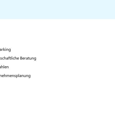
arking
schaftliche Beratung
ahlen
ternehmensplanung