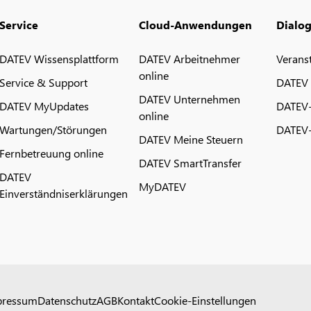
Service
Cloud-Anwendungen
Dialo
DATEV Wissensplattform
DATEV Arbeitnehmer
Verans
online
Service & Support
DATEV
DATEV Unternehmen
DATEV MyUpdates
DATEV
online
Wartungen/Störungen
DATEV-
DATEV Meine Steuern
Fernbetreuung online
DATEV SmartTransfer
DATEV
MyDATEV
Einverständniserklärungen
pressum
Datenschutz
AGB
Kontakt
Cookie-Einstellungen