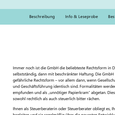
Beschreibung
Info & Leseprobe
Bes
Immer noch ist die GmbH die beliebteste Rechtsform in 
selbstständig, dann mit beschränkter Haftung. Die GmbH i
gefährliche Rechtsform – vor allem dann, wenn Gesellscha
und Geschäftsführung identisch sind. Formalitäten werden 
empfunden und als „unnötiger Papierkram“ abgetan. Dies 
sowohl rechtlich als auch steuerlich bitter rächen.
Ihnen als Steuerberaterin oder Steuerberater obliegt es, 
begleiten und sie regelmäßig über die neuesten Entwickl