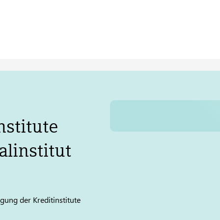
stitute
linstitut
ung der Kreditinstitute