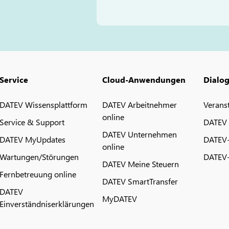
Service
Cloud-Anwendungen
Dialo
DATEV Wissensplattform
DATEV Arbeitnehmer
Verans
online
Service & Support
DATEV
DATEV Unternehmen
DATEV MyUpdates
DATEV
online
Wartungen/Störungen
DATEV-
DATEV Meine Steuern
Fernbetreuung online
DATEV SmartTransfer
DATEV
MyDATEV
Einverständniserklärungen