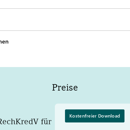
onen
Preise
Kostenfreier Download
RechKredV für