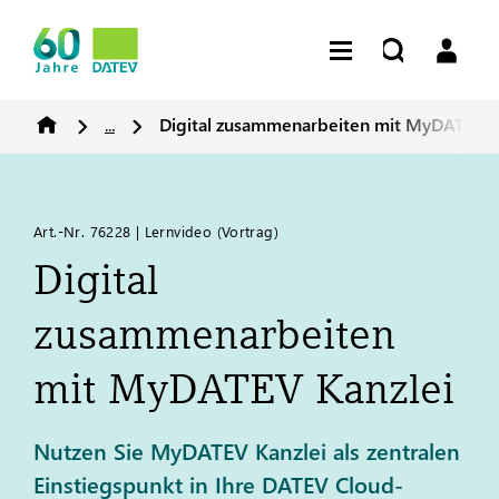
...
Digital zusammenarbeiten mit My
DATEV
K
Art.-Nr. 76228 | Lernvideo (Vortrag)
Digital
zusammenarbeiten
mit My
DATEV
Kanzlei
Nutzen Sie MyDATEV Kanzlei als zentralen
Einstiegspunkt in Ihre DATEV Cloud-