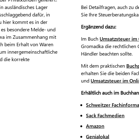
in ausländisches Lager
Bei Detailfragen, auch zu 
sschlaggebend dafür, in
Sie Ihre Steuerberatungskan
u hier kommt es in der
Ergänzend dazu:
t es besondere Melde- und
 etwa im Zusammenhang mit
Im Buch
Umsatzsteuer im 
ch beim Erhalt von Waren
Gromadka die rechtlichen 
d um innergemeinschaftliche
Händler beachten sollte.
d die korrekte
Mit dem praktischen
Buchp
erhalten Sie die beiden F
und
Umsatzsteuer im Onlin
Erhältlich auch im Buchhan
Schweitzer Fachinform
Sack Fachmedien
Amazon
Genialokal