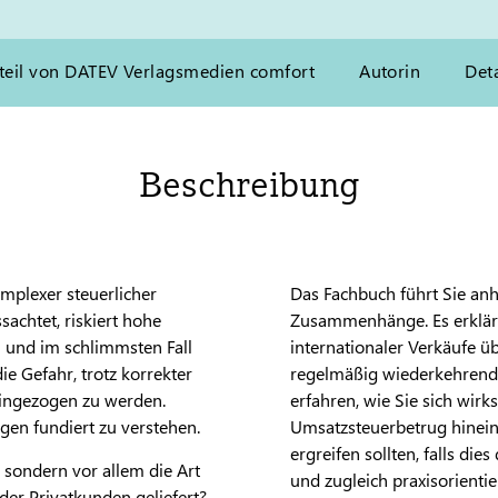
teil von DATEV Verlagsmedien comfort
Autorin
Deta
Beschreibung
mplexer steuerlicher
Das Fachbuch führt Sie an
achtet, riskiert hohe
Zusammenhänge. Es erklärt
n und im schlimmsten Fall
internationaler Verkäufe ü
ie Gefahr, trotz korrekter
regelmäßig wiederkehrende 
eingezogen zu werden.
erfahren, wie Sie sich wir
gen fundiert zu verstehen.
Umsatzsteuerbetrug hinein
ergreifen sollten, falls di
 sondern vor allem die Art
und zugleich praxisorient
r Privatkunden geliefert?