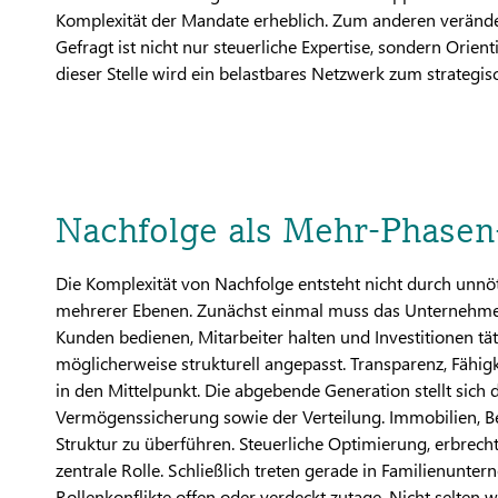
Komplexität der Mandate erheblich. Zum anderen verände
Gefragt ist nicht nur steuerliche Expertise, sondern Orie
dieser Stelle wird ein belastbares Netzwerk zum strategis
Nachfolge als Mehr-Phasen
Die Komplexität von Nachfolge entsteht nicht durch unnöt
mehrerer Ebenen. Zunächst einmal muss das Unternehmen
Kunden bedienen, Mitarbeiter halten und Investitionen täti
möglicherweise strukturell angepasst. Transparenz, Fähi
in den Mittelpunkt. Die abgebende Generation stellt sich
Vermögenssicherung sowie der Verteilung. Immobilien, Bet
Struktur zu überführen. Steuerliche Optimierung, erbrec
zentrale Rolle. Schließlich treten gerade in Familienunt
Rollenkonflikte offen oder verdeckt zutage. Nicht selte