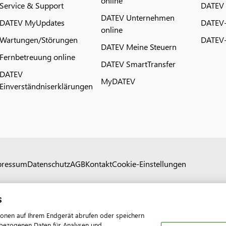
online
Service & Support
DATEV
DATEV Unternehmen
DATEV MyUpdates
DATEV
online
Wartungen/Störungen
DATEV-
DATEV Meine Steuern
Fernbetreuung online
DATEV SmartTransfer
DATEV
MyDATEV
Einverständniserklärungen
pressum
Datenschutz
AGB
Kontakt
Cookie-Einstellungen
s
ionen auf Ihrem Endgerät abrufen oder speichern
nenbezogenen Daten für Analysen und