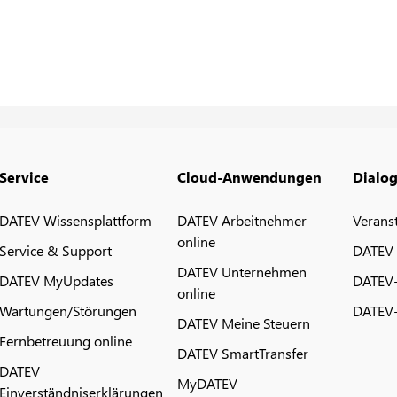
Service
Cloud-Anwendungen
Dialo
DATEV Wissensplattform
DATEV Arbeitnehmer
Verans
online
Service & Support
DATEV
DATEV Unternehmen
DATEV MyUpdates
DATEV
online
Wartungen/Störungen
DATEV-
DATEV Meine Steuern
Fernbetreuung online
DATEV SmartTransfer
DATEV
MyDATEV
Einverständniserklärungen